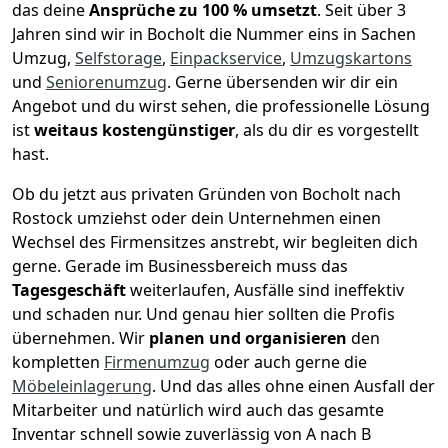
das deine
Ansprüche zu 100 % umsetzt
. Seit über 3
Jahren sind wir in Bocholt die Nummer eins in Sachen
Umzug,
Selfstorage
,
Einpackservice
,
Umzugskartons
und
Seniorenumzug
.
Gerne übersenden wir dir ein
Angebot und du wirst sehen, die professionelle Lösung
ist
weitaus kostengünstiger
, als du dir es vorgestellt
hast.
Ob du jetzt aus privaten Gründen von Bocholt nach
Rostock umziehst oder dein Unternehmen einen
Wechsel des Firmensitzes anstrebt, wir begleiten dich
gerne. Gerade im Businessbereich muss das
Tagesgeschäft
weiterlaufen, Ausfälle sind ineffektiv
und schaden nur. Und genau hier sollten die Profis
übernehmen.
Wir
planen und organisieren
den
kompletten
Firmenumzug
oder auch gerne die
Möbeleinlagerung
. Und das alles ohne einen Ausfall der
Mitarbeiter und natürlich wird auch das gesamte
Inventar schnell sowie zuverlässig von A nach B