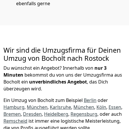
ebenfalls gerne
Wir sind die Umzugsfirma für Deinen
Umzug von Bocholt nach Rostock
Du wünschst ein Angebot? Innerhalb von
nur 3
Minuten
bekommst du von uns der Umzugsfirma aus
Bocholt ein
unverbindliches Angebot
, das Dich
überzeugen wird.
Ein Umzug von Bocholt zum Beispiel
Berlin
oder
Hamburg
,
München
,
Karlsruhe
,
München
,
Köln
,
Essen
,
Bremen
,
Dresden
,
Heidelberg
,
Regensburg
, oder auch
Remscheid
ist immer eine logistische Meisterleistung,
die von Profis ausgeführt werden sollte.