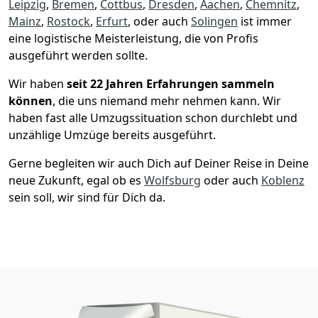
Leipzig
,
Bremen
,
Cottbus
,
Dresden
,
Aachen
,
Chemnitz
,
Mainz
,
Rostock
,
Erfurt
, oder auch
Solingen
ist immer
eine logistische Meisterleistung, die von Profis
ausgeführt werden sollte.
Wir haben
seit
22 Jahren Erfahrungen sammeln
können
, die uns niemand mehr nehmen kann. Wir
haben fast alle Umzugssituation schon durchlebt und
unzählige Umzüge bereits ausgeführt.
Gerne begleiten wir auch Dich auf Deiner Reise in Deine
neue Zukunft, egal ob es
Wolfsburg
oder auch
Koblenz
sein soll, wir sind für Dich da.