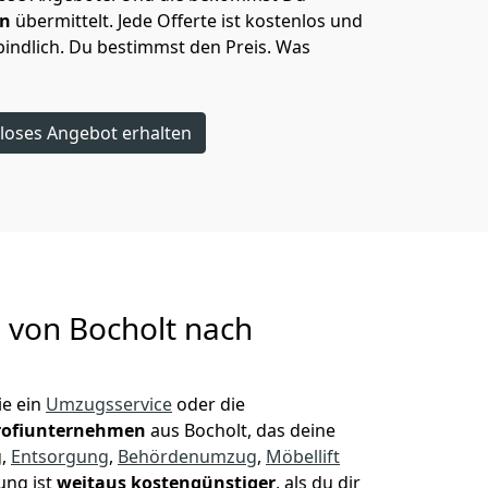
en
übermittelt. Jede Offerte ist kostenlos und
indlich. Du bestimmst den Preis. Was
loses Angebot erhalten
g von
Bocholt nach
e ein
Umzugsservice
oder die
rofiunternehmen
aus Bocholt, das deine
g,
Entsorgung
,
Behördenumzug
,
Möbellift
ung ist
weitaus kostengünstiger
, als du dir