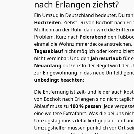
nach Erlangen
ziehst?
Ein Umzug in Deutschland bedeutet, Du tanz
Hochzeiten
. Ziehst Du von Bocholt nach Er
Mülheim an der Ruhr, dann wird die Entfern
Problem.
Kurz nach
Feierabend
den Fußbod
einmal die Wohnzimmerdecke anstreichen, da
Tagesablauf
nicht möglich oder komplizier
nicht vereinbar. Und den
Jahresurlaub
für 
Neuanfang
nutzen? In der Regel wird der
zur Eingewöhnung in das neue Umfeld genu
unbedingt beachten
:
Die Entfernung ist zeit- und leider auch kos
von Bocholt nach Erlangen sind nicht täglic
Ablauf muss zu
100 % passen
. Jede verges
eine weitere Extrafahrt. Was die bei uns nic
Umzugstag muss detailliert geplant und au
Umzugshelfer müssen pünktlich vor Ort sei