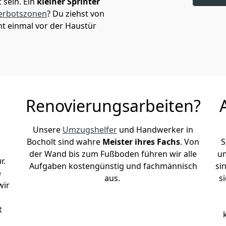
sein. Ein
kleiner Sprinter
erbotszonen
? Du ziehst von
ht einmal vor der Haustür
Renovierungsarbeiten?
Unsere
Umzugshelfer
und Handwerker in
Bocholt sind wahre
Meister ihres Fachs
. Von
S
der Wand bis zum Fußboden führen wir alle
um
r.
Aufgaben kostengünstig und fachmännisch
si
e
aus.
s
wir
t