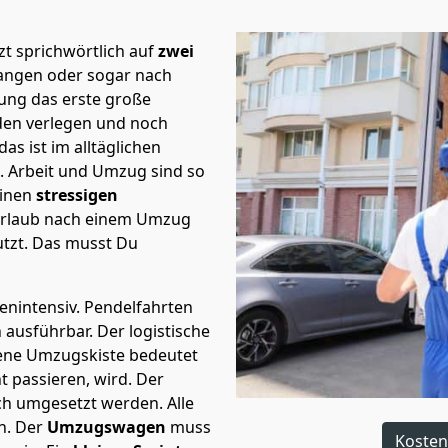
t sprichwörtlich auf
zwei
langen oder sogar nach
ung das erste große
en verlegen und noch
s ist im alltäglichen
t.
Arbeit und Umzug sind so
einen
stressigen
 Urlaub nach einem Umzug
tzt. Das musst Du
tenintensiv. Pendelfahrten
h ausführbar.
Der logistische
sene Umzugskiste bedeutet
ht passieren, wird.
Der
ch umgesetzt werden. Alle
n. Der
Umzugswagen
muss
Kosten