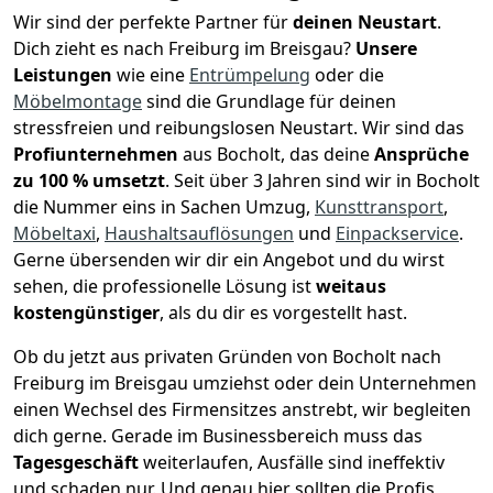
Wir sind der perfekte Partner für
deinen Neustart
.
Dich zieht es nach Freiburg im Breisgau?
Unsere
Leistungen
wie eine
Entrümpelung
oder die
Möbelmontage
sind die Grundlage für deinen
stressfreien und reibungslosen Neustart.
Wir sind das
Profiunternehmen
aus Bocholt, das deine
Ansprüche
zu 100 % umsetzt
. Seit über 3 Jahren sind wir in Bocholt
die Nummer eins in Sachen Umzug,
Kunsttransport
,
Möbeltaxi
,
Haushaltsauflösungen
und
Einpackservice
.
Gerne übersenden wir dir ein Angebot und du wirst
sehen, die professionelle Lösung ist
weitaus
kostengünstiger
, als du dir es vorgestellt hast.
Ob du jetzt aus privaten Gründen von Bocholt nach
Freiburg im Breisgau umziehst oder dein Unternehmen
einen Wechsel des Firmensitzes anstrebt, wir begleiten
dich gerne. Gerade im Businessbereich muss das
Tagesgeschäft
weiterlaufen, Ausfälle sind ineffektiv
und schaden nur. Und genau hier sollten die Profis